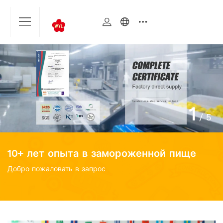
1
/
5
10+ лет опыта в замороженной пище
Добро пожаловать в запрос